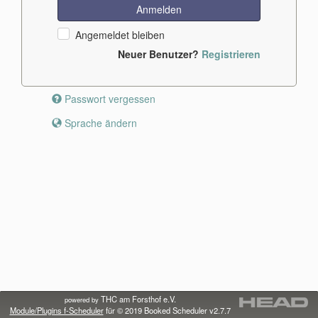
Anmelden
Angemeldet bleiben
Neuer Benutzer?
Registrieren
Passwort vergessen
Sprache ändern
THC am Forsthof e.V.
powered by
Module/Plugins f-Scheduler
für © 2019
Booked Scheduler v2.7.7